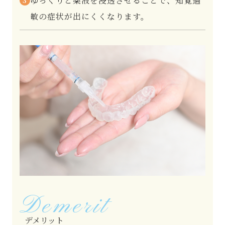
ゆっくりと薬液を浸透させることで、知覚過
3
敏の症状が出にくくなります。
Demerit
デメリット