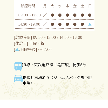
診療時間
月
火
水
木
金
土
日
09:30〜13:00
／
●
●
●
●
●
●
14:30〜19:00
／
●
●
●
●
●
▲
[診療時間] 09:30〜13:00 / 14:30〜19:00
[休診日] 月曜・祝
[
▲
:日曜午後] 〜17:00
JR線・東武亀戸線「亀戸駅」徒歩8分
提携駐車場あり（ジーエスパーク亀戸駐
車場）